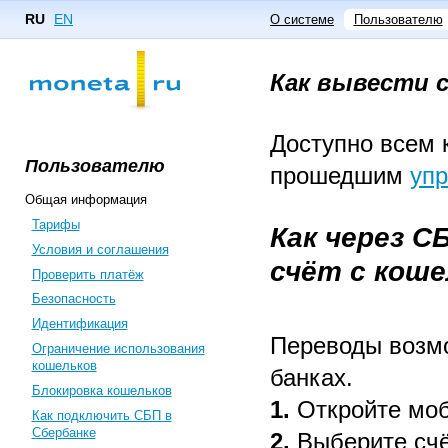
RU
EN
О системе
Пользователю
Как вывести 
Доступно всем
Пользователю
прошедшим
уп
Общая информация
Тарифы
Как через С
Условия и соглашения
счёт с кош
Проверить платёж
Безопасность
Идентификация
Переводы возмо
Ограничение использования
кошельков
банках.
Блокировка кошельков
1.
Откройте моб
Как подключить СБП в
Сбербанке
2.
Выберите счёт