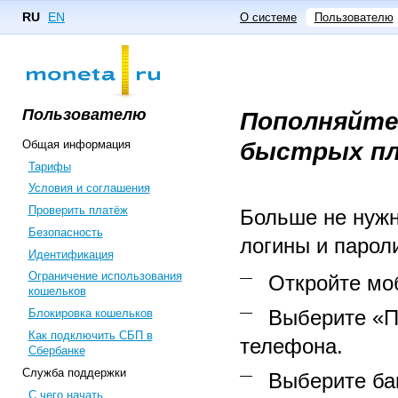
RU
EN
О системе
Пользователю
Пользователю
Пополняйте
быстрых пл
Общая информация
Тарифы
Условия и соглашения
Проверить платёж
Больше не нужн
Безопасность
логины и парол
Идентификация
Ограничение использования
Откройте мо
кошельков
Выберите «П
Блокировка кошельков
Как подключить СБП в
телефона.
Сбербанке
Служба поддержки
Выберите ба
С чего начать