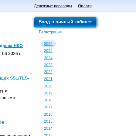
Денежные переводы
Оплата
Вход в личный кабинет
Регистрация
2026
адреса НКО
2025
06.2026 г.
2024
2023
2022
щих SSL/TLS-
2021
2020
TLS-
2019
ионными
2018
2017
2016
2015
ов
2014
 защищенности
2013