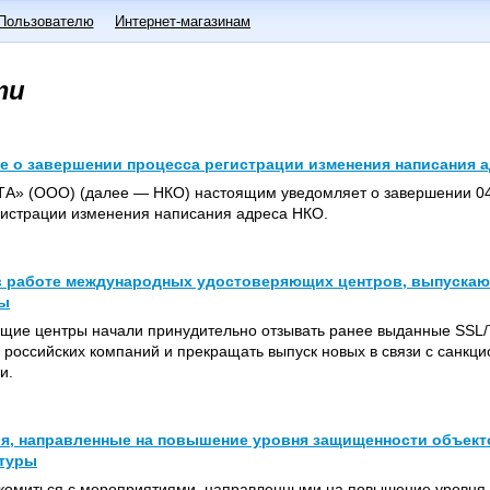
Пользователю
Интернет-магазинам
ти
е о завершении процесса регистрации изменения написания 
» (ООО) (далее — НКО) настоящим уведомляет о завершении 04.
гистрации изменения написания адреса НКО.
в работе международных удостоверяющих центров, выпускаю
ты
щие центры начали принудительно отзывать ранее выданные SSL/
 российских компаний и прекращать выпуск новых в связи с санкц
и.
я, направленные на повышение уровня защищенности объект
туры
комиться с мероприятиями, направленными на повышение уровня