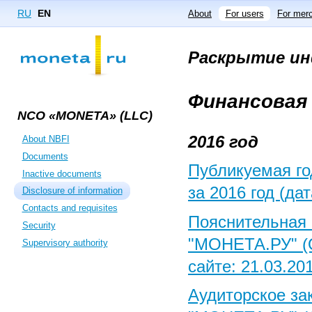
RU
EN
About
For users
For merc
Раскрытие и
Финансовая
NCO «MONETA» (LLC)
2016 год
About NBFI
Documents
Публикуемая г
Inactive documents
за 2016 год (да
Disclosure of information
Contacts and requisites
Пояснительная 
Security
"МОНЕТА.РУ" (О
Supervisory authority
сайте: 21.03.201
Аудиторское за